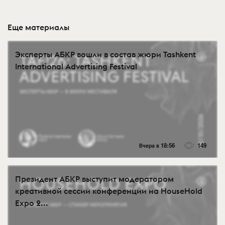
Еще материалы
Эксперты АБКР вошли в состав жюри Tashkent
International Advertising Festival
Вчера в 18:56
149
Президент АБКР выступит модератором
креативной сессии конференции на HouseHold
Expo 2...