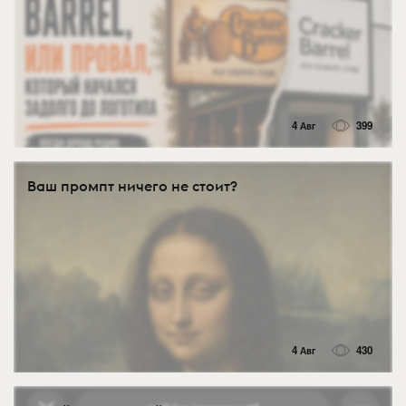
4 Авг
399
Ваш промпт ничего не стоит?
4 Авг
430