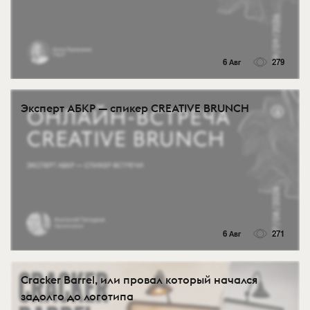
6 Авг
279
Эксперт АБКР — спикер CREATIVE BRUNCH
6 Авг
271
Cracker Barrel, или провал который начался
задолго до логотипа