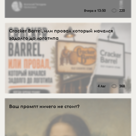
Вчера в 13:50
220
Cracker Barrel, или провал который начался
задолго до логотипа
4 Авг
368
Ваш промпт ничего не стоит?