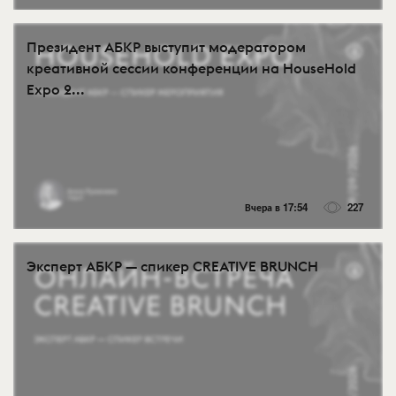
Президент АБКР выступит модератором
креативной сессии конференции на HouseHold
Expo 2...
Вчера в 17:54
227
Эксперт АБКР — спикер CREATIVE BRUNCH