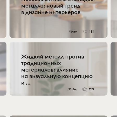
металла: новый тренд
в дизайне интерьеров
4 Июл
181
Жидкий металл против
традиционных
материалов: влияние
на визуальную концепцию
и ...
21 Апр
253