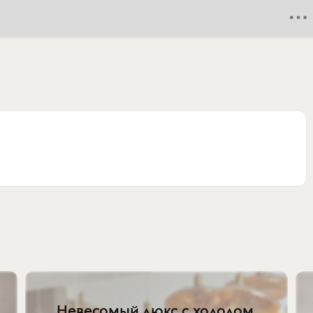
Невесомый люкс с холодом