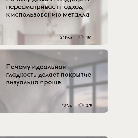
пересматривает подход
к использованию металла
27 Июн
161
Почему идеальная
гладкость делает покрытие
визуально проще
13 Апр
270