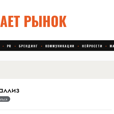
аллиз
аться