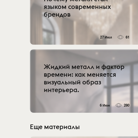
языком современных
брендов
27 Июл
61
Жидкий металл и фактор
времени: как меняется
визуальный образ
интерьера.
6 Июн
280
Еще материалы