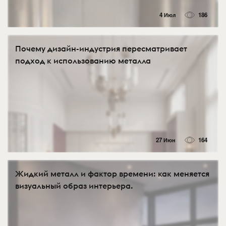
4 Июл
186
Почему дизайн-индустрия пересматривает
подход к использованию металла
27 Июн
164
Жидкий металл и фактор времени: как меняется
визуальный образ интерьера.