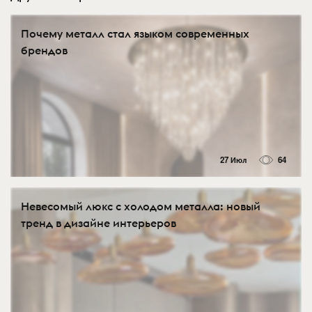
Почему металл стал языком современных
брендов
27 Июл
64
Невесомый люкс с холодом металла: новый
тренд в дизайне интерьеров