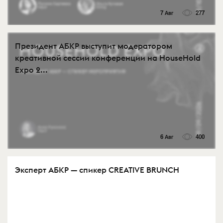
7 Авг
277
Президент АБКР выступит модератором
креативной сессии конференции на HouseHold
Expo 2...
6 Авг
400
Эксперт АБКР — спикер CREATIVE BRUNCH