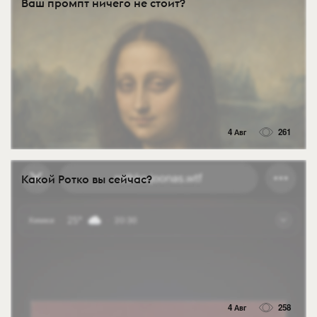
Ваш промпт ничего не стоит?
4 Авг
261
Какой Ротко вы сейчас?
4 Авг
258