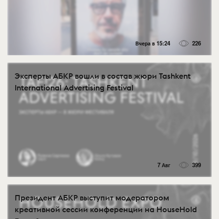
Вчера в 15:24
226
Эксперты АБКР вошли в состав жюри Tashkent
International Advertising Festival
7 Авг
399
Президент АБКР выступит модератором
креативной сессии конференции на HouseHold