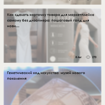
Как сделать карточку товара для маркетплейса
самому без дизайнера: пошаговый гайд для
нови...
8 Авг
270
Генетический код искусства: музей нового
поколения