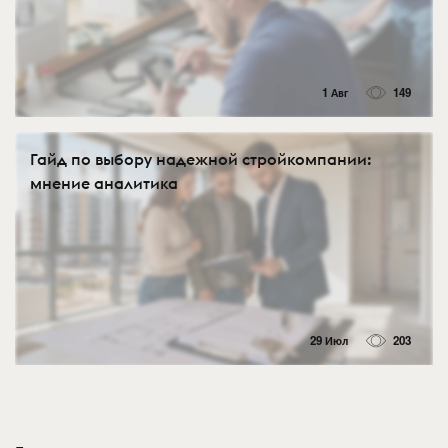
1 Авг
149
Гайд по выбору надежной стройкомпании:
мнение аналитика
29 Июл
203