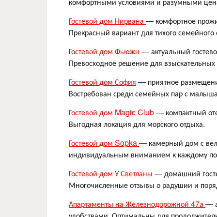
комфортными условиями и разумными цена
Гостевой дом Нирвана
— комфортное прожи
Прекрасный вариант для тихого семейного о
Гостевой дом Фьюжн
— актуальный гостев
Превосходное решение для взыскательных 
Гостевой дом София
— приятное размещени
Востребован среди семейных пар с малыш
Гостевой дом Magic Club
— компактный от
Выгодная локация для морского отдыха.
Гостевой дом Sopka
— камерный дом с ве
индивидуальным вниманием к каждому по
Гостевой дом У Светланы
— домашний госте
Многочисленные отзывы о радушии и поря
Апартаменты на Железнодорожной 47а
— а
удобствами. Оптимальны для продолжител