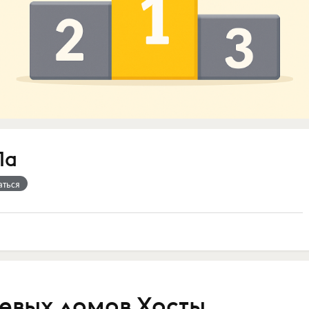
Па
аться
тевых домов Хосты