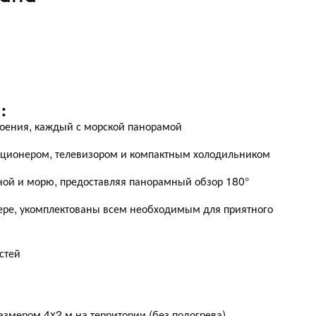
:
оения, каждый с морской панорамой
иционером, телевизором и компактным холодильником
ой и морю, предоставляя панорамный обзор 180°
ре, укомплектованы всем необходимым для приятного
стей
змером 4x2 м на территории (без подогрева)