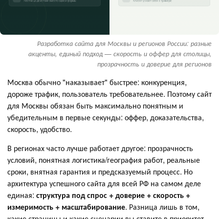
Разработка сайта для Москвы и регионов России: разные
акценты, единый подход — скорость и оффер для столицы,
прозрачность и доверие для регионов
Москва обычно "наказывает" быстрее: конкуренция,
дороже трафик, пользователь требовательнее. Поэтому сайт
для Москвы обязан быть максимально понятным и
убедительным в первые секунды: оффер, доказательства,
скорость, удобство.
В регионах часто лучше работает другое: прозрачность
условий, понятная логистика/география работ, реальные
сроки, внятная гарантия и предсказуемый процесс. Но
архитектура успешного сайта для всей РФ на самом деле
единая:
структура под спрос + доверие + скорость +
измеримость + масштабирование
. Разница лишь в том,
какие страницы и какие сценарии вы ставите в приоритет.