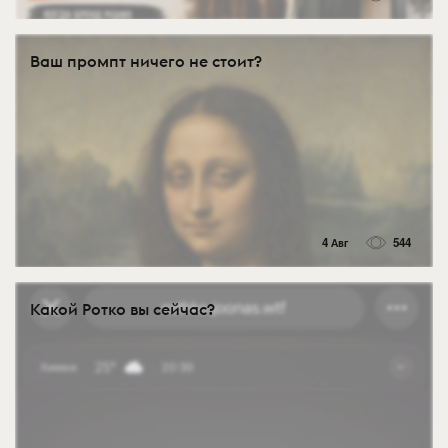
Ваш промпт ничего не стоит?
4 Авг
544
Какой Ротко вы сейчас?