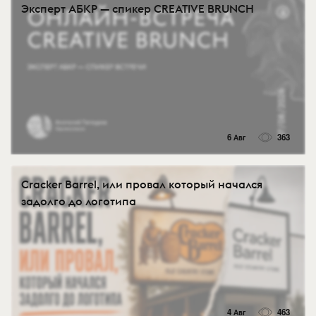
Эксперт АБКР — спикер CREATIVE BRUNCH
6 Авг
363
Cracker Barrel, или провал который начался
задолго до логотипа
4 Авг
463