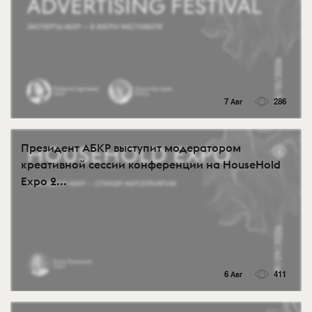
7 Авг
286
Президент АБКР выступит модератором
креативной сессии конференции на HouseHold
Expo 2...
6 Авг
411