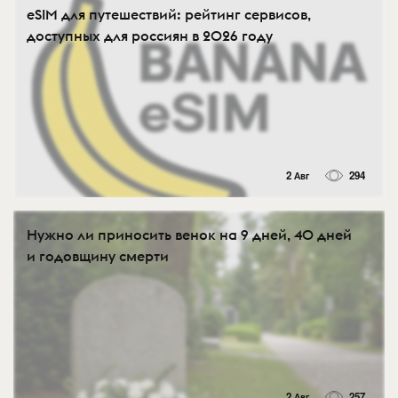
eSIM для путешествий: рейтинг сервисов,
доступных для россиян в 2026 году
2 Авг
294
Нужно ли приносить венок на 9 дней, 40 дней
и годовщину смерти
2 Авг
257