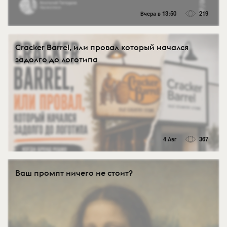
Вчера в 13:50
219
Cracker Barrel, или провал который начался
задолго до логотипа
4 Авг
367
Ваш промпт ничего не стоит?