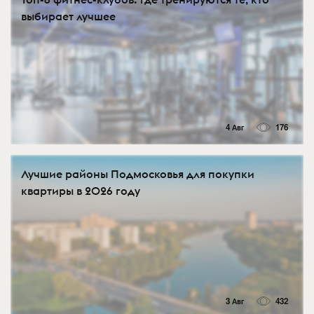
выбирает лучшее
4 Авг
176
Лучшие районы Подмосковья для покупки
квартиры в 2026 году
3 Авг
432