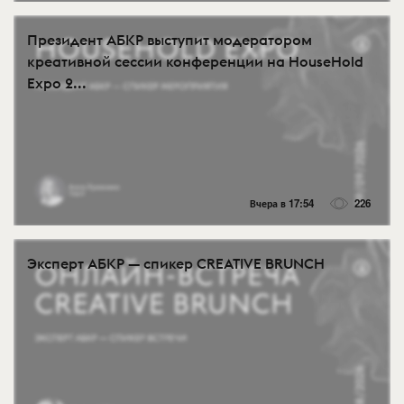
Президент АБКР выступит модератором
креативной сессии конференции на HouseHold
Expo 2...
Вчера в 17:54
226
Эксперт АБКР — спикер CREATIVE BRUNCH