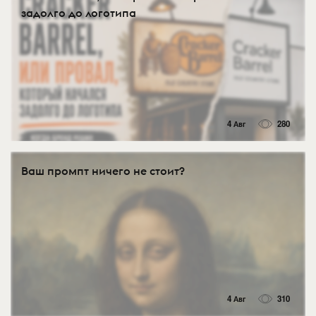
задолго до логотипа
4 Авг
280
Ваш промпт ничего не стоит?
4 Авг
310