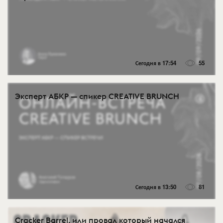
Сегодня в 17:54
55
Эксперт АБКР — спикер CREATIVE BRUNCH
Сегодня в 13:50
81
Cracker Barrel, или провал который начался