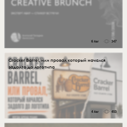
6 Авг
347
Cracker Barrel, или провал который начался
задолго до логотипа
4 Авг
453