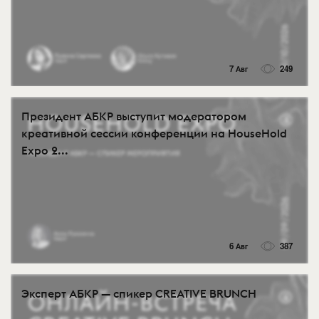
7 Авг
249
Президент АБКР выступит модератором
креативной сессии конференции на HouseHold
Expo 2...
6 Авг
387
Эксперт АБКР — спикер CREATIVE BRUNCH