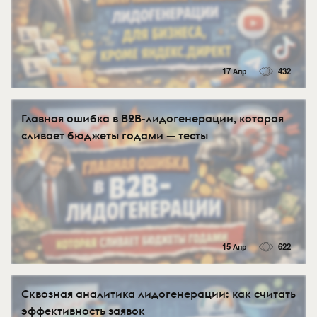
17 Апр
432
Главная ошибка в B2B-лидогенерации, которая
сливает бюджеты годами — тесты
15 Апр
622
Сквозная аналитика лидогенерации: как считать
эффективность заявок