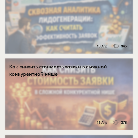
13 Апр
345
Как снизить стоимость заявки в сложной
конкурентной нише
11 Апр
378