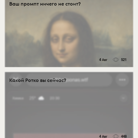
Ваш промпт ничего не стоит?
4 Авг
521
Какой Ротко вы сейчас?
4 Авг
448