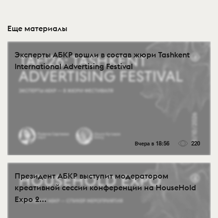
Еще материалы
Эксперты АБКР вошли в состав жюри Tashkent
International Advertising Festival
Вчера в 18:56
220
Президент АБКР выступит модератором
креативной сессии конференции на HouseHold
Expo 2...