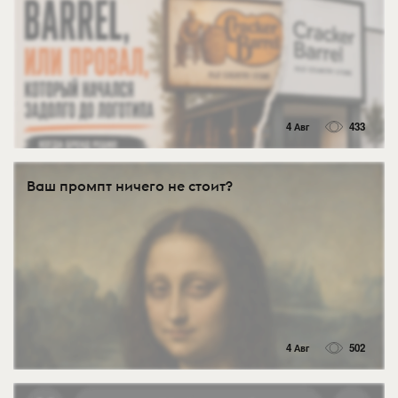
4 Авг
433
Ваш промпт ничего не стоит?
4 Авг
502