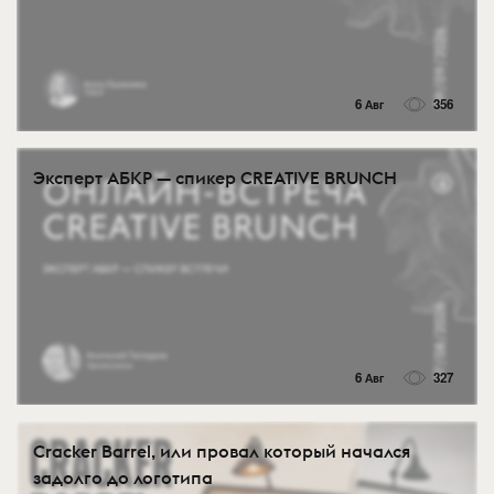
6 Авг
356
Эксперт АБКР — спикер CREATIVE BRUNCH
6 Авг
327
Cracker Barrel, или провал который начался
задолго до логотипа