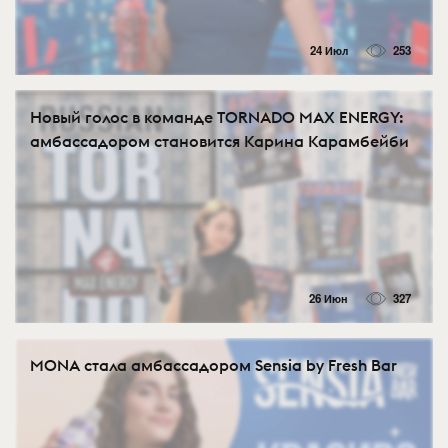
24 Июл
253
Новый голос в команде TORNADO MAX ENERGY:
амбассадором становится Карина Карамбейби
26 Июн
327
MONA стала амбассадором Sensia by Fresh Bar