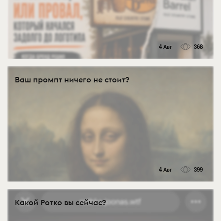
4 Авг
368
Ваш промпт ничего не стоит?
4 Авг
399
Какой Ротко вы сейчас?