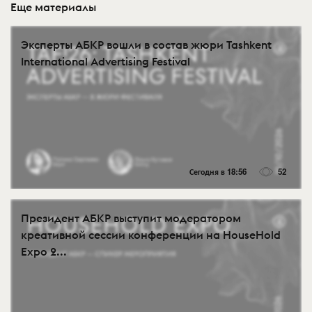
Еще материалы
Эксперты АБКР вошли в состав жюри Tashkent
International Advertising Festival
Сегодня в 18:56
52
Президент АБКР выступит модератором
креативной сессии конференции на HouseHold
Expo 2...