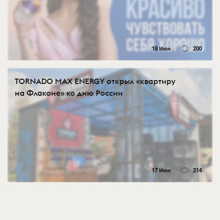
18 Июн
200
TORNADO MAX ENERGY открыл «квартиру
на Флаконе» ко дню России
17 Июн
214