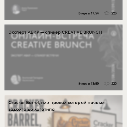
Вчера в 17:54
226
Эксперт АБКР — спикер CREATIVE BRUNCH
Вчера в 13:50
220
Cracker Barrel, или провал который начался
задолго до логотипа