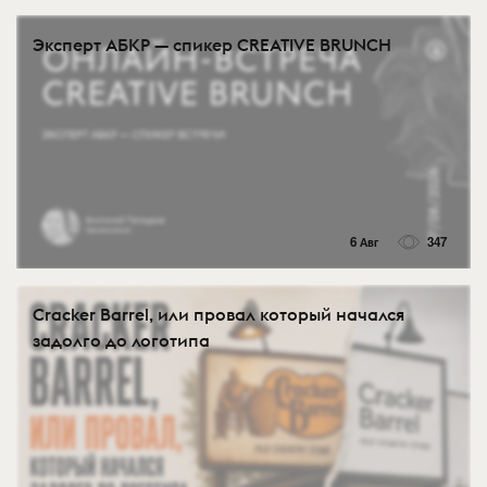
Эксперт АБКР — спикер CREATIVE BRUNCH
6 Авг
347
Cracker Barrel, или провал который начался
задолго до логотипа