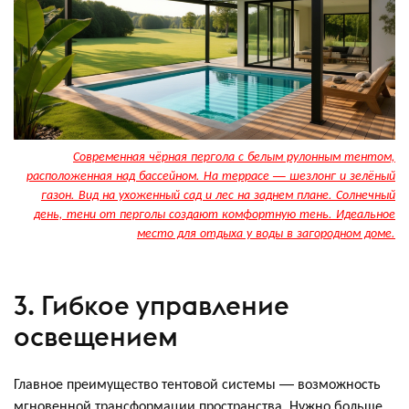
Современная чёрная пергола с белым рулонным тентом,
расположенная над бассейном. На террасе — шезлонг и зелёный
газон. Вид на ухоженный сад и лес на заднем плане. Солнечный
день, тени от перголы создают комфортную тень. Идеальное
место для отдыха у воды в загородном доме.
3. Гибкое управление
освещением
Главное преимущество тентовой системы — возможность
мгновенной трансформации пространства. Нужно больше