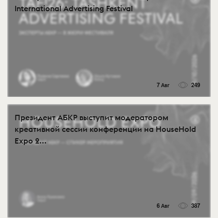
International Advertising Festival
7 Авг
249
Президент АБКР выступит модератором
креативной сессии конференции на HouseHold
Expo 2...
6 Авг
387