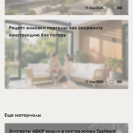
11 Ноя 2025
286
Рецепт зимовки перголы: как сохранить
конструкцию без потерь
11 Ноя 2025
455
Еще материалы
Эксперты АБКР вошли в состав жюри Tashkent