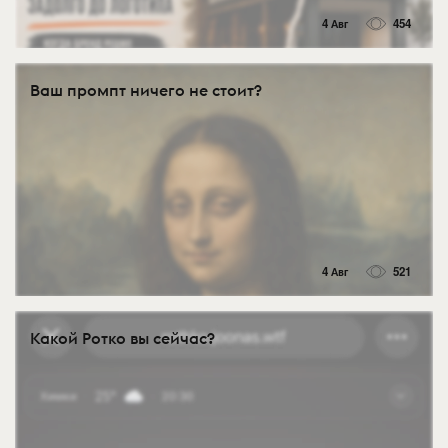
4 Авг
454
Ваш промпт ничего не стоит?
4 Авг
521
Какой Ротко вы сейчас?