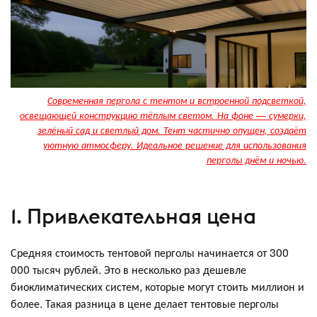
Современная пергола с тентом и встроенной подсветкой,
освещающей конструкцию тёплым светом. На фоне — сумерки,
зелёный сад и светлый дом. Тент частично опущен, создаёт
уютную атмосферу. Идеальное решение для использования
перголы днём и ночью.
1. Привлекательная цена
Средняя стоимость тентовой перголы начинается от 300
000 тысяч рублей. Это в несколько раз дешевле
биоклиматических систем, которые могут стоить миллион и
более. Такая разница в цене делает тентовые перголы