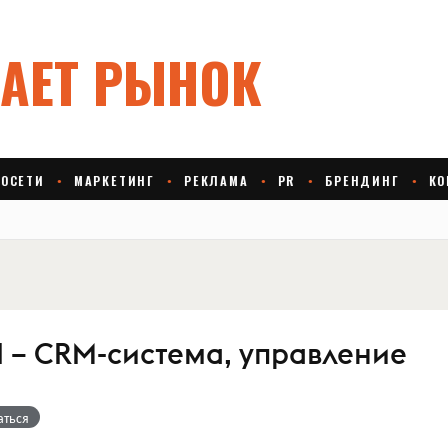
d – CRM-система, управление
аться