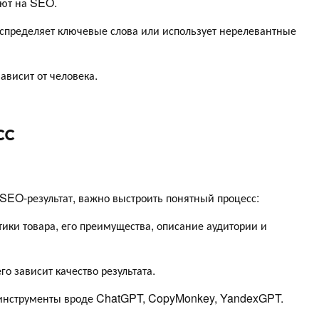
яют на SEO.
пределяет ключевые слова или использует нерелевантные
ависит от человека.
сс
 SEO-результат, важно выстроить понятный процесс:
тики товара, его преимущества, описание аудитории и
о зависит качество результата.
е инструменты вроде ChatGPT, CopyMonkey, YandexGPT.