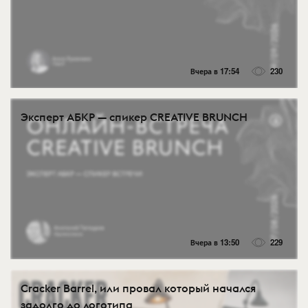
Вчера в 17:54
230
Эксперт АБКР — спикер CREATIVE BRUNCH
Вчера в 13:50
229
Cracker Barrel, или провал который начался
задолго до логотипа