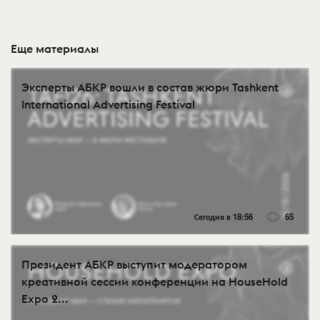
Еще материалы
Эксперты АБКР вошли в состав жюри Tashkent
International Advertising Festival
Сегодня в 18:56
65
Президент АБКР выступит модератором
креативной сессии конференции на HouseHold
Expo 2...