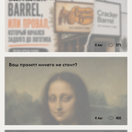
4 Авг
371
Ваш промпт ничего не стоит?
4 Авг
405