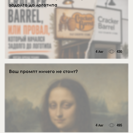
задолго до логотипа
4 Авг
430
Ваш промпт ничего не стоит?
4 Авг
495