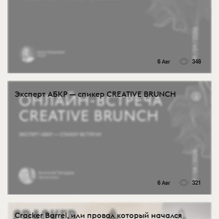
6 Авг
348
Эксперт АБКР — спикер CREATIVE BRUNCH
6 Авг
321
Cracker Barrel, или провал который начался