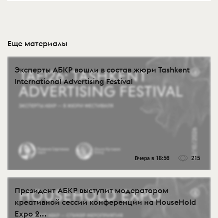
Еще материалы
Эксперты АБКР вошли в состав жюри Tashkent
International Advertising Festival
Вчера в 18:56
215
Президент АБКР выступит модератором
креативной сессии конференции на HouseHold
Expo 2...