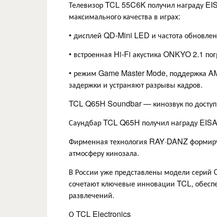
Телевизор TCL 55C6K получил награду EIS
максимального качества в играх:
• дисплей QD-Mini LED и частота обновле
• встроенная Hi-Fi акустика ONKYO 2.1 пог
• режим Game Master Mode, поддержка 
задержки и устраняют разрывы кадров.
TCL Q65H Soundbar — кинозвук по доступ
Саундбар TCL Q65H получил награду E
Фирменная технология RAY·DANZ формируе
атмосферу кинозала.
В России уже представлены модели серий
сочетают ключевые инновации TCL, обесп
развлечений.
О TCL Electronics