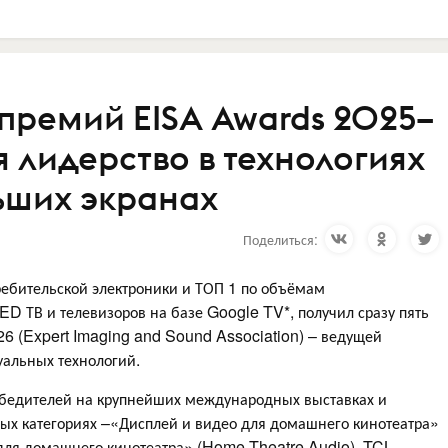
 премий EISA Awards 2025–
 лидерство в технологиях
льших экранах
Поделиться:
ебительской электроники и ТОП 1 по объёмам
ED ТВ и телевизоров на базе Google TV*, получил сразу пять
 (Expert Imaging and Sound Association) – ведущей
уальных технологий.
обедителей на крупнейших международных выставках и
вых категориях –«Дисплей и видео для домашнего кинотеатра»
 для домашнего кинотеатра» (Home Theatre Audio), TCL