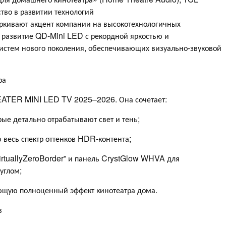
тво в развитии технологий
ркивают акцент компании на высокотехнологичных
: развитие QD-Mini LED с рекордной яркостью и
систем нового поколения, обеспечивающих визуально-звуковой
ра
TER MINI LED TV 2025–2026. Она сочетает:
рые детально отрабатывают свет и тень;
 весь спектр оттенков HDR-контента;
irtuallyZeroBorder” и панель CrystGlow WHVA для
углом;
ающую полноценный эффект кинотеатра дома.
в