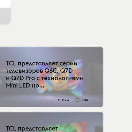
TCL представляет серии
телевизоров Q6C, Q7D
и Q7D Pro с технологиями
Mini LED но...
10 Июн
894
TCL представляет