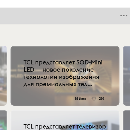
TCL представляет SQD-Mini
LED — новое поколение
технологии изображения
для премиальных тел...
15 Июн
266
TCL представляет телевизор