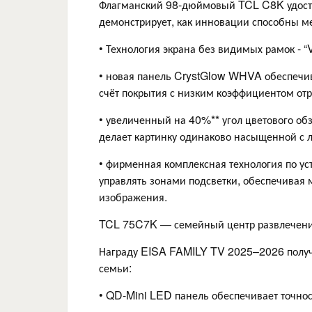
Флагманский 98-дюймовый TCL C8K удос
демонстрирует, как инновации способны ме
• Технология экрана без видимых рамок - “
• новая панель CrystGlow WHVA обеспечив
счёт покрытия с низким коэффициентом отр
• увеличенный на 40%** угол цветового об
делает картинку одинаково насыщенной с л
• фирменная комплексная технология по ус
управлять зонами подсветки, обеспечивая м
изображения.
TCL 75C7K — семейный центр развлечен
Награду EISA FAMILY TV 2025–2026 получ
семьи:
• QD-Mini LED панель обеспечивает точнос