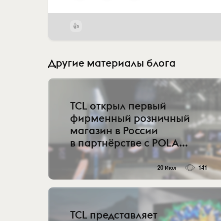
Другие материалы блога
TCL открыл первый
фирменный розничный
магазин в России
в партнёрстве с POLA...
20 Июл
141
TCL представляет