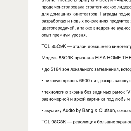
продемонстрировала стратегическое лидерс
для домашних кинотеатров. Награды подче
разработках и новых поколениях продуктов
цветопередачей, а также внедрение аудио
опыт премиум уровня.
TCL 85C9K — эталон домашнего кинотеат
Модель 85C9K признана EISA HOME THEA
• до 5184 зон локального затемнения, кото
• пиковую яркость 6500 нит, раскрывающую
• технологию экрана без видимых рамок “V
равномерной и яркой картинки под любым 
• акустику Audio by Bang & Olufsen, созд
TCL 98C8K — революция больших экрано