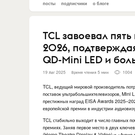
посты
подписчики
о блоге
TCL завоевал пять
2026, подтверждая
QD-Mini LED и бо
19 Авг 2025
Время чтения 5 мин
1004
TCL, ведущий мировой производитель потр
поставок ультрабольшихтелевизоров, Mini L
престижных наград EISA Awards 2025–2026
европейской премии в индустрии аудиовиз
TCL стабильно выходит в число главных п
премиях. Заняв первое место в двух ключе
(Home Theatre Display & Video) и «Аудио