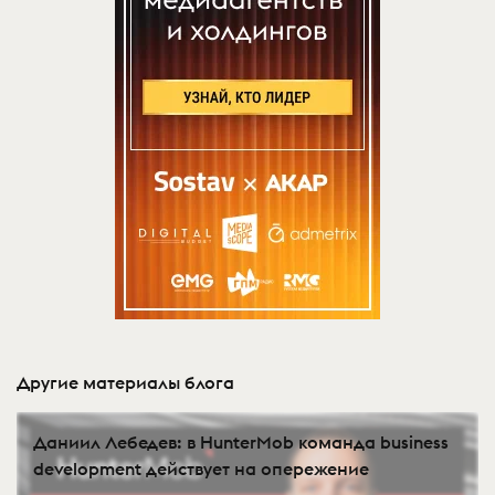
Другие материалы блога
Даниил Лебедев: в HunterMob команда business
development действует на опережение