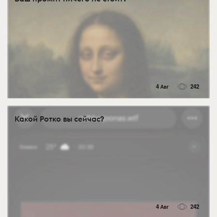
4 Авг
242
Какой Ротко вы сейчас?
4 Авг
242