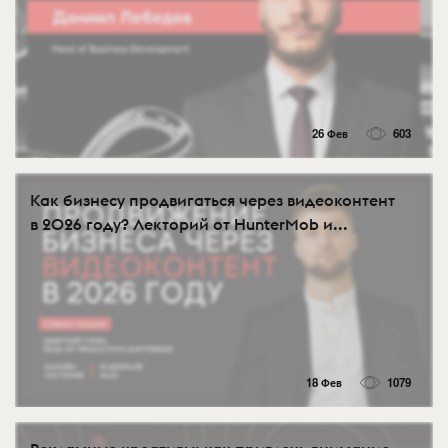
26 Фев
603
Как бизнесу продвигаться через видеоконтент
в 2026 году? Лекторий от HunterMob и...
18 Фев
1079