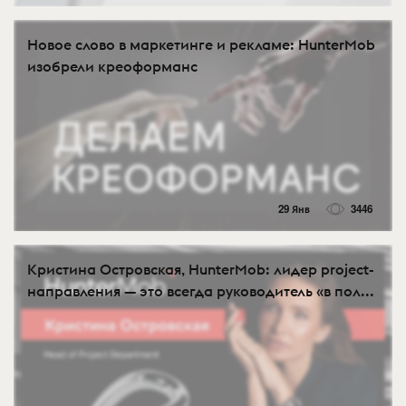
Новое слово в маркетинге и рекламе: HunterMob
изобрели креоформанс
29 Янв
3446
Кристина Островская, HunterMob: лидер project-
направления — это всегда руководитель «в пол...