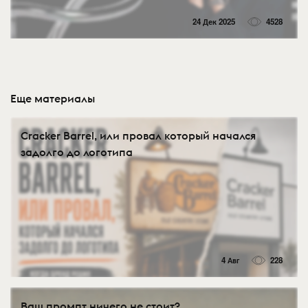
24 Дек 2025
4528
Еще материалы
Cracker Barrel, или провал который начался
задолго до логотипа
4 Авг
228
Ваш промпт ничего не стоит?