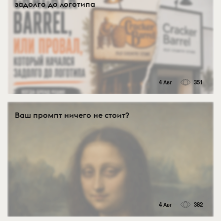
задолго до логотипа
4 Авг
351
Ваш промпт ничего не стоит?
4 Авг
382