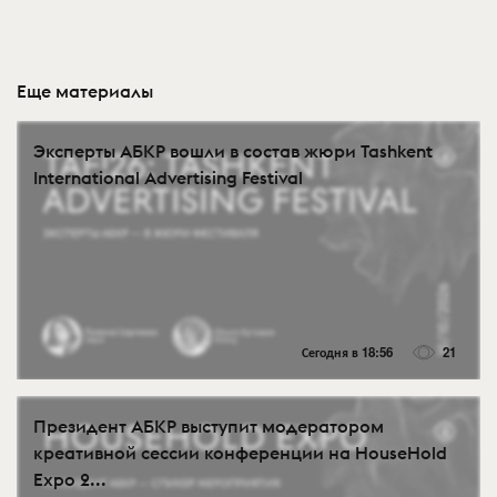
Еще материалы
Эксперты АБКР вошли в состав жюри Tashkent
International Advertising Festival
Сегодня в 18:56
21
Президент АБКР выступит модератором
креативной сессии конференции на HouseHold
Expo 2...