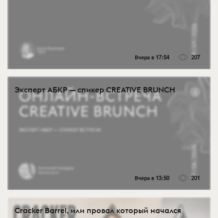
Вчера в 17:54
207
Эксперт АБКР — спикер CREATIVE BRUNCH
Вчера в 13:50
201
Cracker Barrel, или провал который начался