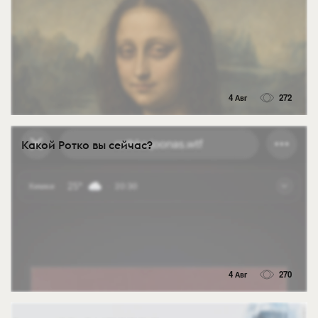
4 Авг
272
Какой Ротко вы сейчас?
4 Авг
270