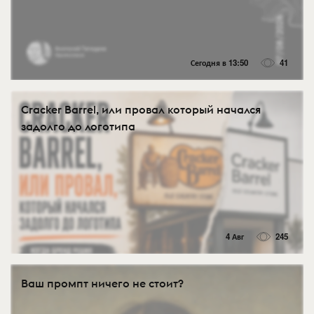
Сегодня в 13:50
41
Cracker Barrel, или провал который начался
задолго до логотипа
4 Авг
245
Ваш промпт ничего не стоит?