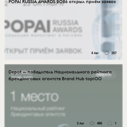
POPAI RUSSIA AWARDS 2026 открыл приём заявок
4 Авг
267
Depot — победитель Национального рейтинга
брендинговых агентств Brand Hub top100
3 Авг
466
1