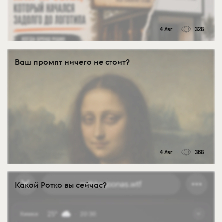
4 Авг
328
Ваш промпт ничего не стоит?
4 Авг
368
Какой Ротко вы сейчас?