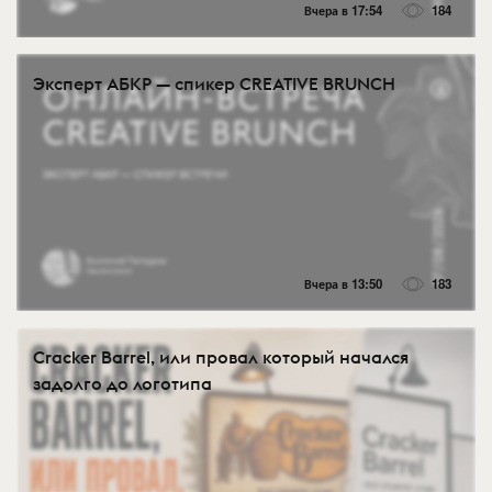
Вчера в 17:54
184
Эксперт АБКР — спикер CREATIVE BRUNCH
Вчера в 13:50
183
Cracker Barrel, или провал который начался
задолго до логотипа