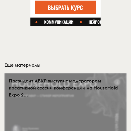
Еще материалы
Президент АБКР выступит модератором
креативной сессии конференции на HouseHold
Expo 2...