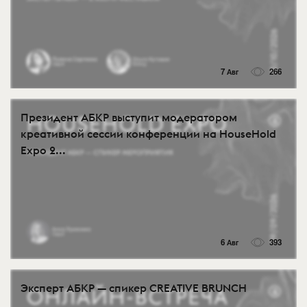
7 Авг
266
Президент АБКР выступит модератором
креативной сессии конференции на HouseHold
Expo 2...
6 Авг
393
Эксперт АБКР — спикер CREATIVE BRUNCH