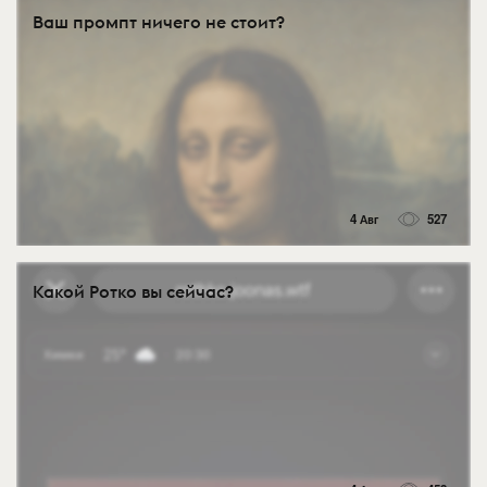
Ваш промпт ничего не стоит?
4 Авг
527
Какой Ротко вы сейчас?