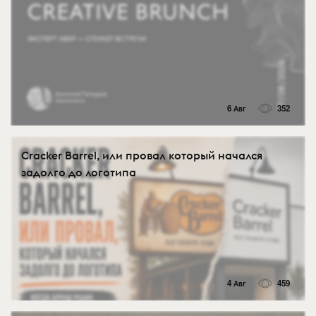
6 Авг
352
Cracker Barrel, или провал который начался
задолго до логотипа
4 Авг
459