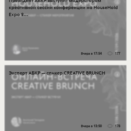
Президент АБКР выступит модератором
креативной сессии конференции на HouseHold
Expo 2...
Вчера в 17:54
177
Эксперт АБКР — спикер CREATIVE BRUNCH
Вчера в 13:50
178