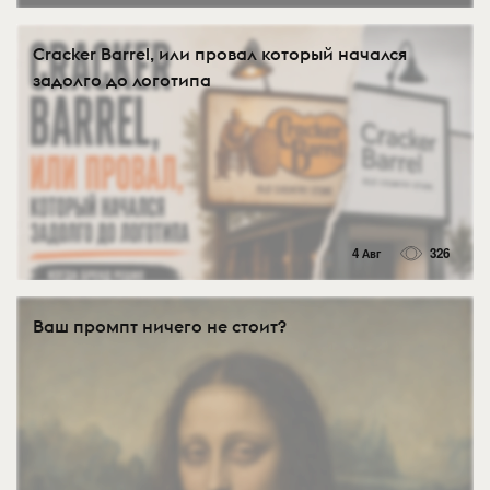
Cracker Barrel, или провал который начался
задолго до логотипа
4 Авг
326
Ваш промпт ничего не стоит?