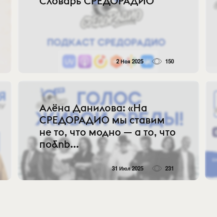
Словарь СРЕДОРАДИО
2 Ноя 2025
150
Алёна Данилова: «На
СРЕДОРАДИО мы ставим
не то, что модно — а то, что
по&nb...
31 Июл 2025
231