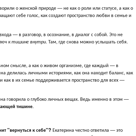
орили о женской природе — не как о роли или статусе, а как о
ращают себе голос, как создают пространство любви в семье и
входа — в разговор, в осознание, в диалог с собой. Это не
люч к тишине внутри
. Там, где снова можно услышать себя.
ном смысле, а как о живом организме, где каждый — в
ерина делилась личными историями, как она находит баланс, как
и как в их семье поддерживается пространство для всех —
ина говорила о глубоко личных вещах. Ведь именно в этом —
кающей тишине
.
чит "вернуться к себе"?
Екатерина честно ответила — это