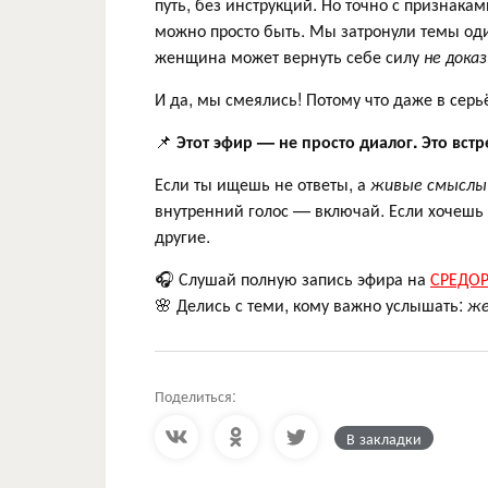
путь, без инструкций. Но точно с признакам
можно просто быть. Мы затронули темы оди
женщина может вернуть себе силу
не дока
И да, мы смеялись! Потому что даже в серь
📌
Этот эфир — не просто диалог. Это встре
Если ты ищешь не ответы, а
живые смыслы
внутренний голос — включай. Если хочешь 
другие.
🎧 Слушай полную запись эфира на
СРЕДО
🌸 Делись с теми, кому важно услышать:
же
Поделиться:
В закладки