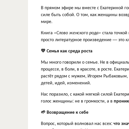
В прямом эфире мы вместе с Екатериной гов
силе быть собой. О том, как женщины возв
мире.
Книга
«Слово женского рода»
стала точкой 
просто литературное произведение — это
к
💛
Семья как среда роста
Мы много говорили о семье. Не в официаль
процессе, в боли, в красоте, в росте. Екат
растёт рядом с мужем, Игорем Рыбаковым, 
детей, идей, изменений.
Нас поразило, с какой мягкой силой Екатер
голос женщины: не в громкости, а в
прони
🌱
Возвращение к себе
Вопрос, который волновал нас всех:
что зна