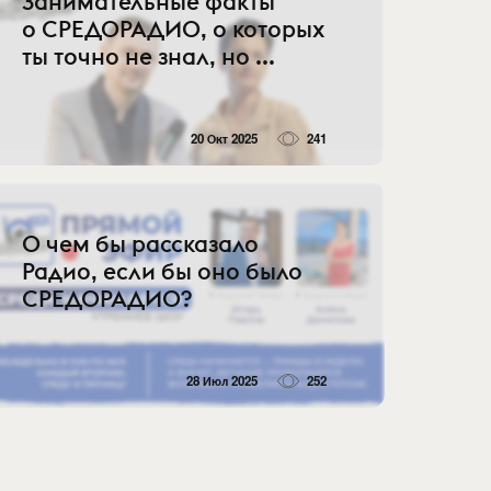
Занимательные факты
о СРЕДОРАДИО, о которых
ты точно не знал, но ...
20 Окт 2025
241
О чем бы рассказало
Радио, если бы оно было
СРЕДОРАДИО?
28 Июл 2025
252