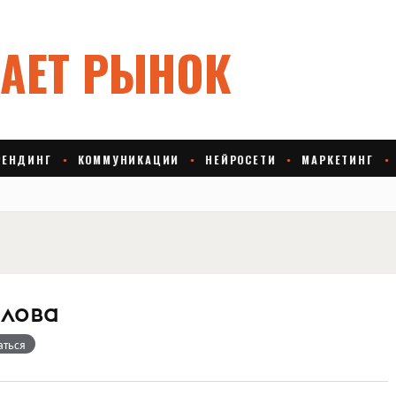
лова
аться