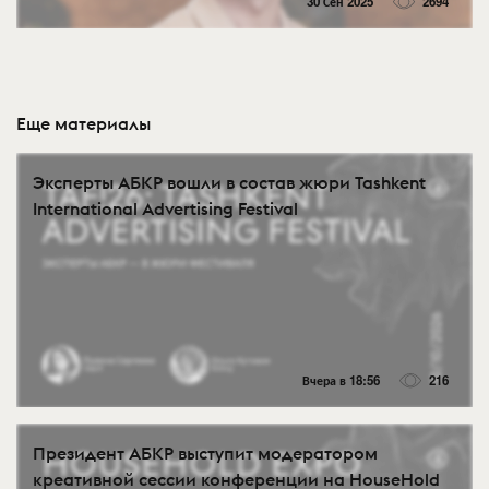
30 Сен 2025
2694
Еще материалы
Эксперты АБКР вошли в состав жюри Tashkent
International Advertising Festival
Вчера в 18:56
216
Президент АБКР выступит модератором
креативной сессии конференции на HouseHold