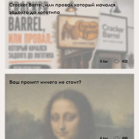
Cracker Barrel, или провал который начался
задолго до логотипа
4 Авг
432
Ваш промпт ничего не стоит?
4 Авг
498