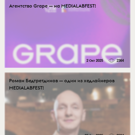
Агентство Grape — на MEDIALABFEST!
2 Окт 2025
2364
Роман Бедтретдинов — один из хедлайнеров
MEDIALABFEST!