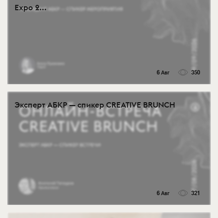
Expo 2...
6 Авг
350
Эксперт АБКР — спикер CREATIVE BRUNCH
6 Авг
321