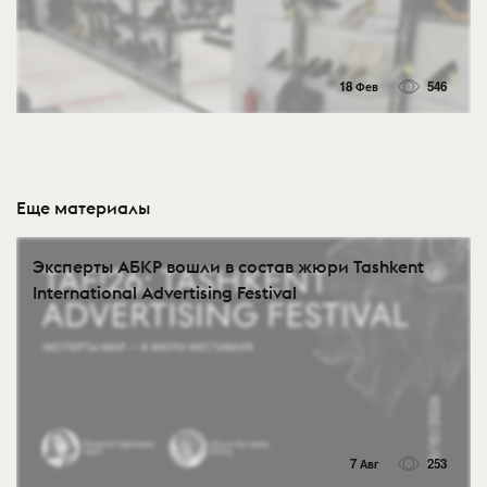
18 Фев
546
Еще материалы
Эксперты АБКР вошли в состав жюри Tashkent
International Advertising Festival
7 Авг
253