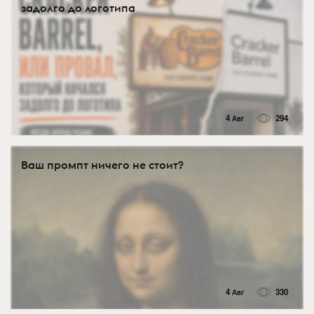
задолго до логотипа
4 Авг
294
Ваш промпт ничего не стоит?
4 Авг
330