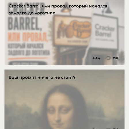
Cracker Barrel, или провал который начался
задолго до логотипа
4 Авг
204
Ваш промпт ничего не стоит?