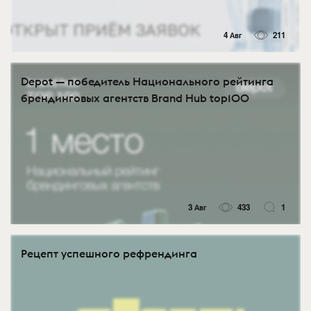
4 Авг
211
Depot — победитель Национального рейтинга
брендинговых агентств Brand Hub top100
3 Авг
433
1
Рецепт успешного рефрендинга