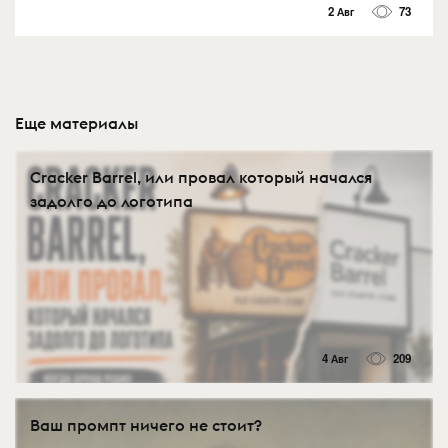
2 Авг
73
Еще материалы
Cracker Barrel, или провал который начался
задолго до логотипа
4 Авг
209
Ваш промпт ничего не стоит?