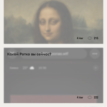
4 Авг
215
Какой Ротко вы сейчас?
4 Авг
222