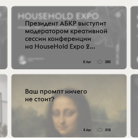
Президент АБКР выступит
модератором креативной
сессии конференции
на HouseHold Expo 2...
6 Авг
260
Ваш промпт ничего
не стоит?
4 Авг
418