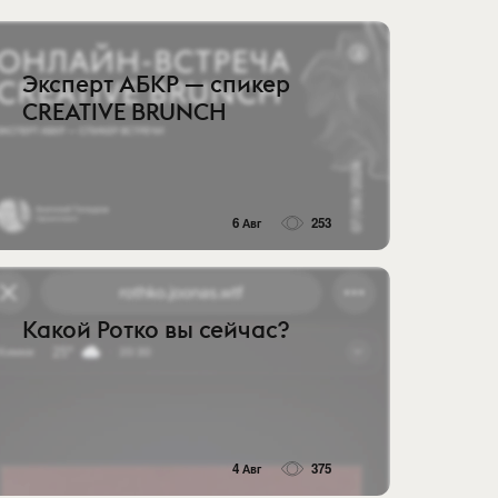
Эксперт АБКР — спикер
CREATIVE BRUNCH
6 Авг
253
Какой Ротко вы сейчас?
4 Авг
375