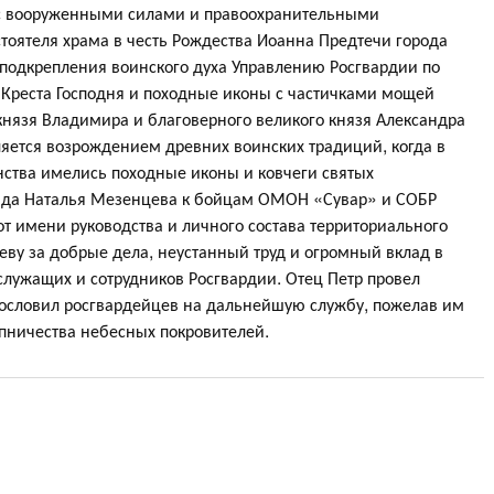
 с вооруженными силами и правоохранительными
оятеля храма в честь Рождества Иоанна Предтечи города
 подкрепления воинского духа Управлению Росгвардии по
 Креста Господня и походные иконы с частичками мощей
князя Владимира и благоверного великого князя Александра
яется возрождением древних воинских традиций, когда в
ства имелись походные иконы и ковчеги святых
онда Наталья Мезенцева к бойцам ОМОН «Сувар» и СОБР
т имени руководства и личного состава территориального
ву за добрые дела, неустанный труд и огромный вклад в
лужащих и сотрудников Росгвардии. Отец Петр провел
агословил росгвардейцев на дальнейшую службу, пожелав им
упничества небесных покровителей.