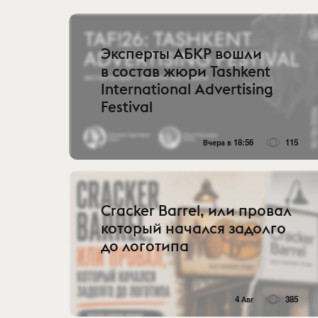
Эксперты АБКР вошли
в состав жюри Tashkent
International Advertising
Festival
Вчера в 18:56
115
Cracker Barrel, или провал
который начался задолго
до логотипа
4 Авг
385