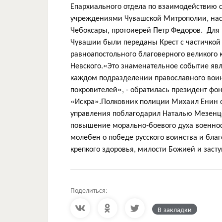
Епархиального отдела по взаимодействию
учреждениями Чувашской Митрополии, наст
Чебоксары, протоиерей Петр Федоров. Для
Чувашии были переданы Крест с частичкой
равноапостольного благоверного великого 
Невского.«Это знаменательное событие явл
каждом подразделении православного воин
покровителей», - обратилась президент ф
«Искра».Полковник полиции Михаил Енин о
управления поблагодарил Наталью Мезенце
повышение морально-боевого духа военнос
молебен о победе русского воинства и бл
крепкого здоровья, милости Божией и заст
Поделиться:
В закладки