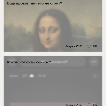
Ваш промпт ничего не стоит?
Вчера в 22:03
204
Какой Ротко вы сейчас?
Вчера в 21:59
212