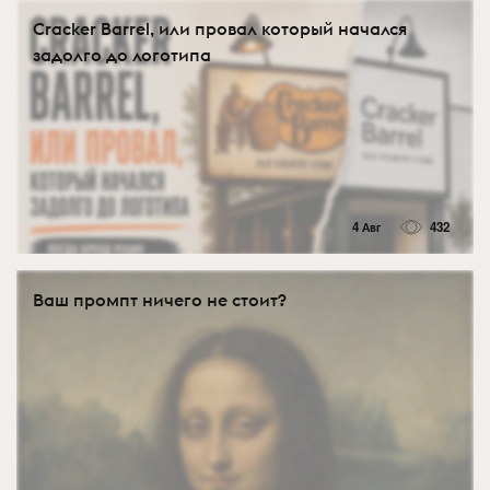
Cracker Barrel, или провал который начался
задолго до логотипа
4 Авг
432
Ваш промпт ничего не стоит?