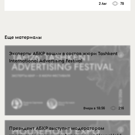
2 Авг
78
Еще материалы
Эксперты АБКР вошли в состав жюри Tashkent
International Advertising Festival
Вчера в 18:56
216
Президент АБКР выступит модератором