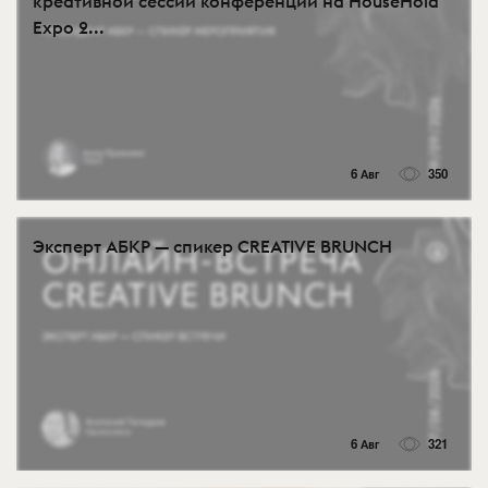
креативной сессии конференции на HouseHold
Expo 2...
6 Авг
350
Эксперт АБКР — спикер CREATIVE BRUNCH
6 Авг
321