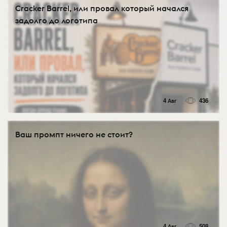
Cracker Barrel, или провал который начался
задолго до логотипа
4 Авг
436
Ваш промпт ничего не стоит?
4 Авг
508