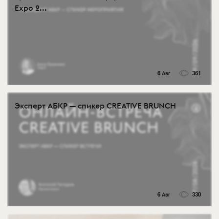
Expo 2...
6 Авг
361
Эксперт АБКР — спикер CREATIVE BRUNCH
6 Авг
330