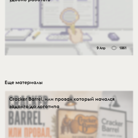
9 Апр
1861
Еще материалы
Cracker Barrel, или провал который начался
задолго до логотипа