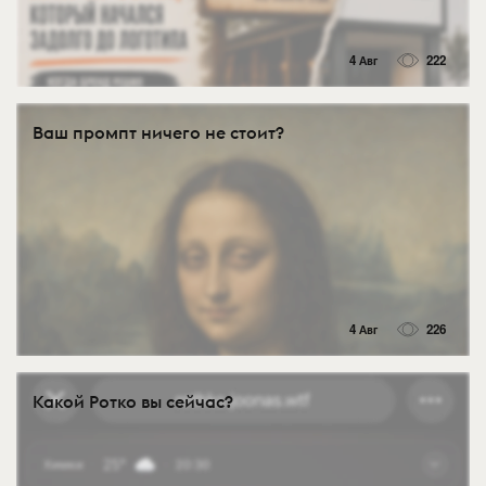
4 Авг
222
Ваш промпт ничего не стоит?
4 Авг
226
Какой Ротко вы сейчас?