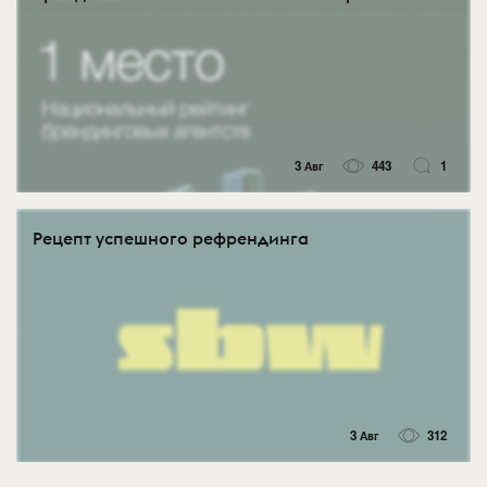
3 Авг
443
1
Рецепт успешного рефрендинга
3 Авг
312