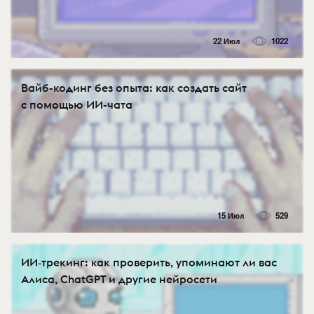
22 Июл
1022
Вайб-кодинг без опыта: как создать сайт
с помощью ИИ-чата
15 Июл
529
ИИ‑трекинг: как проверить, упоминают ли вас
Алиса, ChatGPT и другие нейросети