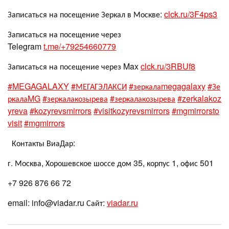
Записаться на посещение Зеркал в Москве:
clck.ru/3F4ps3
Записаться на посещение через
Telegram
t.me/+79254660779
Записаться на посещение через Max
clck.ru/3RBUf8
#MEGAGALAXY
#МЕГАГЭЛАКСИ
#зеркалаmegagalaxy
#Зе
ркалаMG
#зеркалакозырева
#зеркалакозырева
#zerkalakoz
yreva
#kozyrevsmirrors
#visitkozyrevsmirrors
#mgmirrorsto
visit
#mgmirrors
Контакты ВиаДар:
г. Москва, Хорошевское шоссе дом 35, корпус 1, офис 501
+7 926 876 66 72
email: info@viadar.ru Сайт:
viadar.ru