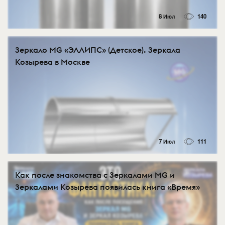
8 Июл
140
Зеркало MG «ЭЛЛИПС» (Детское). Зеркала
Козырева в Москве
7 Июл
111
Как после знакомства с Зеркалами MG и
Зеркалами Козырева появилась книга «Время»