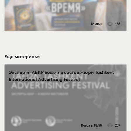
12 Июн
156
Еще материалы
Эксперты АБКР вошли в состав жюри Tashkent
International Advertising Festival
Вчера в 18:56
207