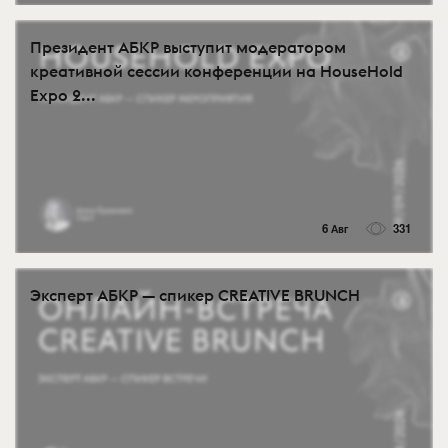
Президент АБКР выступит модератором
креативной сессии конференции на HouseHold
Expo 2...
6 Авг
331
Эксперт АБКР — спикер CREATIVE BRUNCH