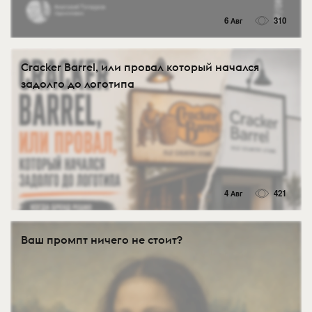
6 Авг
310
Cracker Barrel, или провал который начался
задолго до логотипа
4 Авг
421
Ваш промпт ничего не стоит?