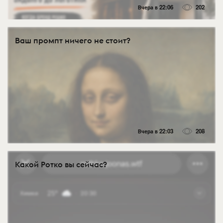
Вчера в 22:06
202
Ваш промпт ничего не стоит?
Вчера в 22:03
208
Какой Ротко вы сейчас?