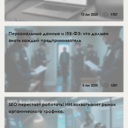
13 Авг 2025
1767
Персональные данные и 152-ФЗ: что должен
знать каждый предприниматель
6 Авг 2025
1261
SEO перестаёт работать! ИИ захватывает рынок
органического трафика.