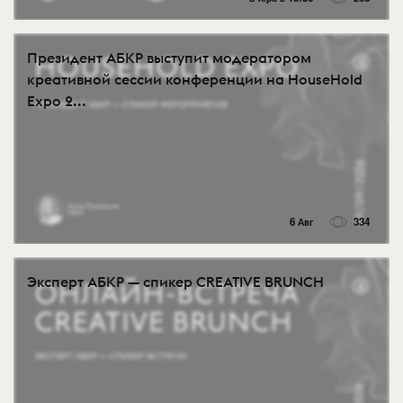
Президент АБКР выступит модератором
креативной сессии конференции на HouseHold
Expo 2...
6 Авг
334
Эксперт АБКР — спикер CREATIVE BRUNCH