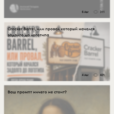
6 Авг
311
Cracker Barrel, или провал который начался
задолго до логотипа
4 Авг
421
Ваш промпт ничего не стоит?