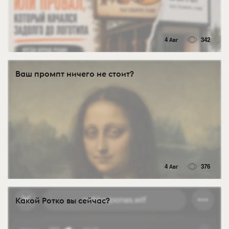
4 Авг
342
Ваш промпт ничего не стоит?
4 Авг
376
Какой Ротко вы сейчас?