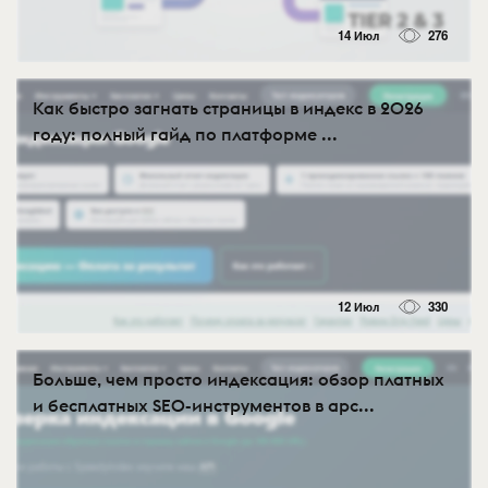
14 Июл
276
Как быстро загнать страницы в индекс в 2026
году: полный гайд по платформе ...
12 Июл
330
Больше, чем просто индексация: обзор платных
и бесплатных SEO-инструментов в арс...