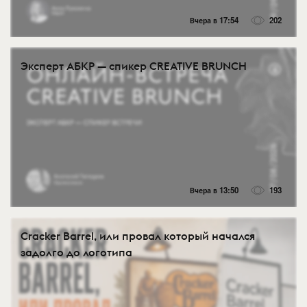
Вчера в 17:54
202
Эксперт АБКР — спикер CREATIVE BRUNCH
Вчера в 13:50
193
Cracker Barrel, или провал который начался
задолго до логотипа