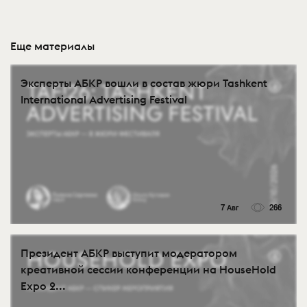
Еще материалы
Эксперты АБКР вошли в состав жюри Tashkent
International Advertising Festival
7 Авг
266
Президент АБКР выступит модератором
креативной сессии конференции на HouseHold
Expo 2...