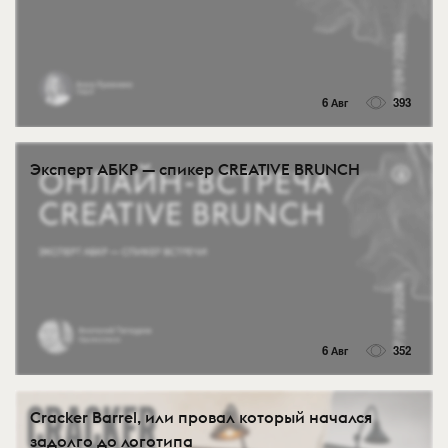
6 Авг
393
Эксперт АБКР — спикер CREATIVE BRUNCH
6 Авг
352
Cracker Barrel, или провал который начался
задолго до логотипа