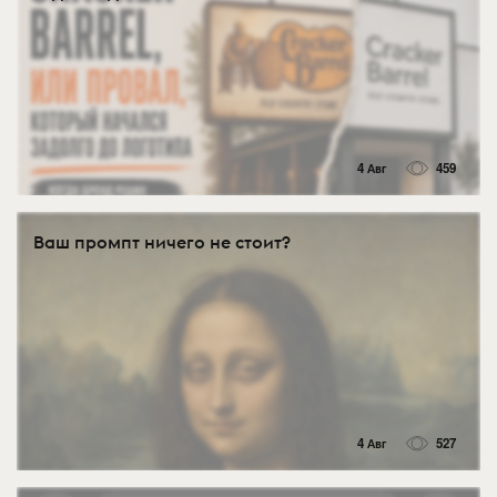
4 Авг
459
Ваш промпт ничего не стоит?
4 Авг
527