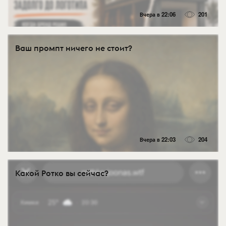
Вчера в 22:06
201
Ваш промпт ничего не стоит?
Вчера в 22:03
204
Какой Ротко вы сейчас?