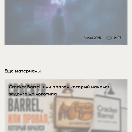
8 Мая 2025
2197
Еще материалы
Cracker Barrel, или провал который начался
задолго до логотипа