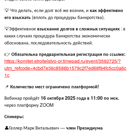
💡 Что делать, если долг всё же возник, и
как эффективно
его взыскать
(вплоть до процедуры банкротства).
💡Эффективное
взыскание долгов в сложных ситуациях
: в
каких случаях процедура банкротства экономически
обоснована, последовательность действий.
👉
Обязательна предварительная регистрация по ссылке:
https://komitet-stroitelstvo-or.timepad.ru/event/3592725/?
utm_refcode=4cbd7e36c8586b1579c2f7ed68f94fc5cc0a6c
1c
📌
Количество мест ограничено платформой!
Вебинар пройдёт
16 октября 2025 года в 11:00 по мск.
через платформу ZOOM
Спикеры:
👤Геллер Марк Витальевич —
член Президиума