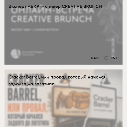
Эксперт АБКР — спикер CREATIVE BRUNCH
6 Авг
359
Cracker Barrel, или провал который начался
задолго до логотипа