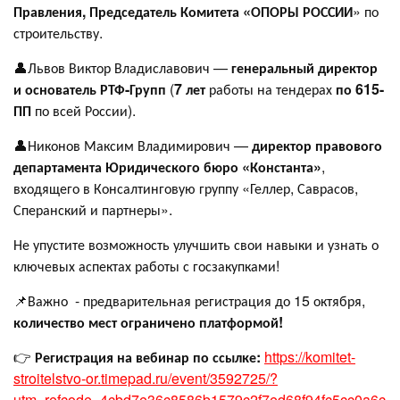
Правления, Председатель Комитета «ОПОРЫ РОССИИ
» по
строительству.
👤Львов Виктор Владиславович —
генеральный директор
и основатель РТФ-Групп
(
7 лет
работы на тендерах
по 615-
ПП
по всей России).
👤Никонов Максим Владимирович —
директор правового
департамента Юридического бюро «Константа»
,
входящего в Консалтинговую группу «Геллер, Саврасов,
Сперанский и партнеры».
Не упустите возможность улучшить свои навыки и узнать о
ключевых аспектах работы с госзакупками!
📌Важно - предварительная регистрация до 15 октября,
количество мест ограничено платформой!
👉
Регистрация на вебинар по ссылке:
https://komitet-
stroitelstvo-or.timepad.ru/event/3592725/?
utm_refcode=4cbd7e36c8586b1579c2f7ed68f94fc5cc0a6c