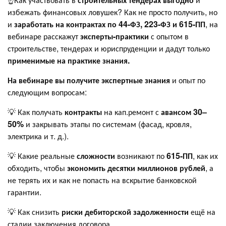
избежать финансовых ловушек? Как не просто получить, но
и
заработать на контрактах по 44-ФЗ, 223-ФЗ и 615-ПП
, на
вебинаре расскажут
эксперты-практики
с опытом в
строительстве, тендерах и юриспруденции и дадут только
применимые на практике знания.
На вебинаре вы
получите экспертные знания
и опыт по
следующим вопросам:
💡 Как получать
контракты
на кап.ремонт с
авансом 30–
50%
и закрывать этапы по системам (фасад, кровля,
электрика и т. д.).
💡 Какие реальные
сложности
возникают по
615-ПП
, как их
обходить, чтобы
экономить десятки миллионов рублей
, а
не терять их и как не попасть на вскрытие банковской
гарантии.
💡 Как снизить
риски дебиторской задолженности
ещё на
стадии заключения договора.