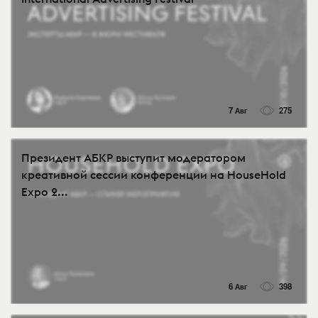
7 Авг
275
Президент АБКР выступит модератором
креативной сессии конференции на HouseHold
Expo 2...
6 Авг
398