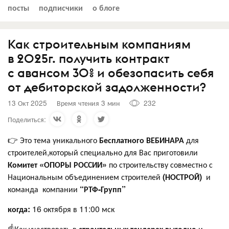
посты
подписчики
о блоге
Как строительным компаниям
в 2025г. получить контракт
с авансом 30% и обезопасить себя
от дебиторской задолженности?
13 Окт 2025
Время чтения 3 мин
232
Поделиться:
👉 Это тема уникального
Бесплатного ВЕБИНАРА
для
строителей,который специально для Вас приготовили
Комитет «ОПОРЫ РОССИИ»
по строительству совместно с
Национальным объединением строителей
(НОСТРОЙ)
и
команда компании
“РТФ-Групп”
когда:
16 октября в 11:00 мск
☝️Как участвовать в
строительных тендерах выгодно
и