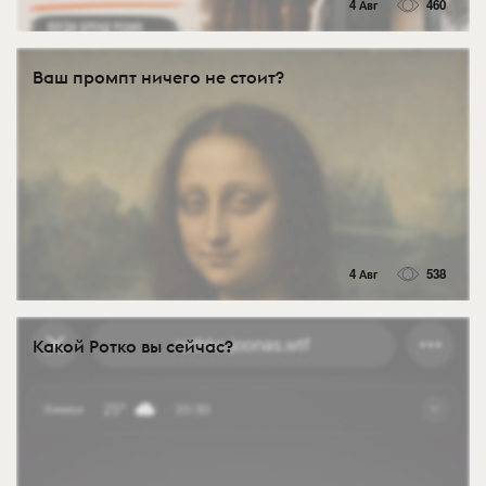
4 Авг
460
Ваш промпт ничего не стоит?
4 Авг
538
Какой Ротко вы сейчас?