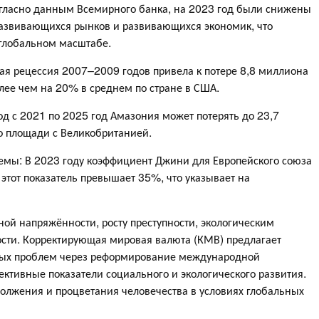
огласно данным Всемирного банка, на 2023 год были снижены
азвивающихся рынков и развивающихся экономик, что
глобальном масштабе. ​
ая рецессия 2007–2009 годов привела к потере 8,8 миллиона
ее чем на 20% в среднем по стране в США. ​
од с 2021 по 2025 год Амазония может потерять до 23,7
о площади с Великобританией. ​
емы: В 2023 году коэффициент Джини для Европейского союза
е этот показатель превышает 35%, что указывает на
ой напряжённости, росту преступности, экологическим
ости. Корректирующая мировая валюта (КМВ) предлагает
ных проблем через реформирование международной
ктивные показатели социального и экологического развития.
лжения и процветания человечества в условиях глобальных