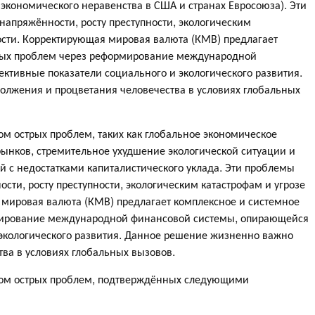
 экономического неравенства в США и странах Евросоюза). Эти
апряжённости, росту преступности, экологическим
ости. Корректирующая мировая валюта (КМВ) предлагает
ных проблем через реформирование международной
ктивные показатели социального и экологического развития.
лжения и процветания человечества в условиях глобальных
м острых проблем, таких как глобальное экономическое
ынков, стремительное ухудшение экологической ситуации и
 с недостатками капиталистического уклада. Эти проблемы
сти, росту преступности, экологическим катастрофам и угрозе
 мировая валюта (КМВ) предлагает комплексное и системное
мирование международной финансовой системы, опирающейся
 экологического развития. Данное решение жизненно важно
ва в условиях глобальных вызовов.
сом острых проблем, подтверждённых следующими