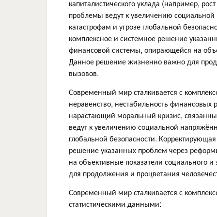
капиталистического уклада (например, рост
проблемы ведут к увеличению социальной н
катастрофам и угрозе глобальной безопасн
комплексное и системное решение указан
финансовой системы, опирающейся на объе
Данное решение жизненно важно для продо
вызовов.
Современный мир сталкивается с комплексо
неравенство, нестабильность финансовых р
нарастающий моральный кризис, связанный
ведут к увеличению социальной напряжённо
глобальной безопасности. Корректирующая
решение указанных проблем через рефор
на объективные показатели социального и
для продолжения и процветания человечест
Современный мир сталкивается с комплек
статистическими данными:​