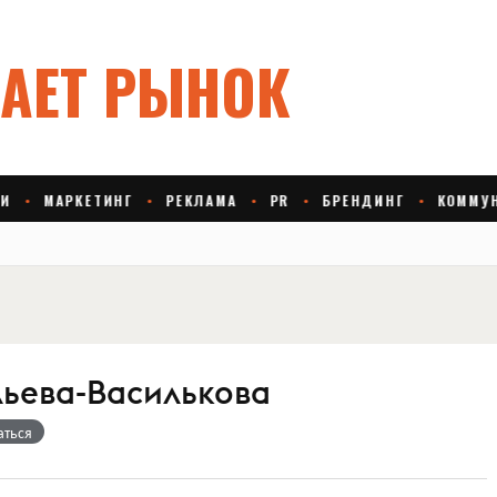
льева-Василькова
аться