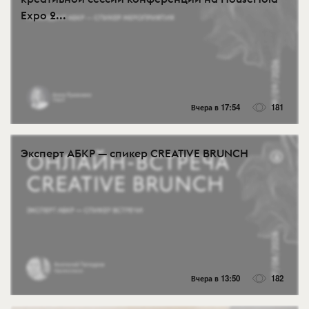
Expo 2...
Вчера в 17:54
181
Эксперт АБКР — спикер CREATIVE BRUNCH
Вчера в 13:50
182