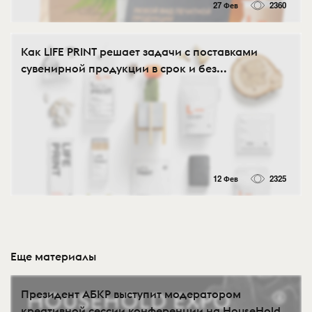
27 Фев
2360
Как LIFE PRINT решает задачи с поставками
сувенирной продукции в срок и без...
12 Фев
2325
Еще материалы
Президент АБКР выступит модератором
креативной сессии конференции на HouseHold