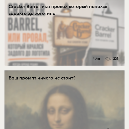
Cracker Barrel, или провал который начался
задолго до логотипа
4 Авг
326
Ваш промпт ничего не стоит?