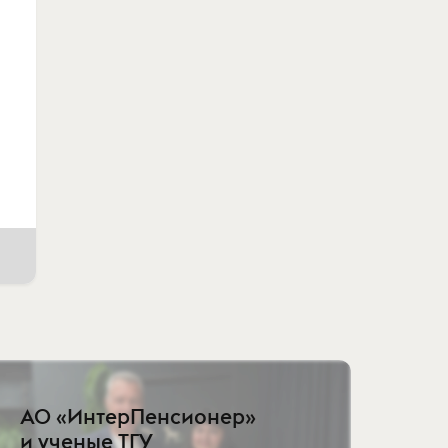
АО «ИнтерПенсионер»
и ученые ТГУ