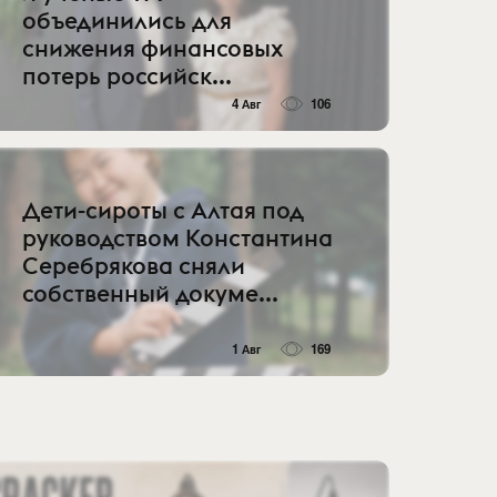
объединились для
снижения финансовых
потерь российск...
4 Авг
106
Дети-сироты с Алтая под
руководством Константина
Серебрякова сняли
собственный докуме...
1 Авг
169