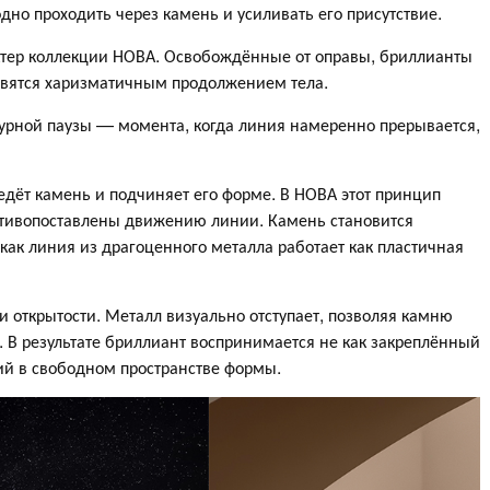
дно проходить через камень и усиливать его присутствие.
ктер коллекции НОВА. Освобождённые от оправы, бриллианты
овятся харизматичным продолжением тела.
турной паузы — момента, когда линия намеренно прерывается,
дёт камень и подчиняет его форме. В НОВА этот принцип
тивопоставлены движению линии. Камень становится
как линия из драгоценного металла работает как пластичная
и открытости. Металл визуально отступает, позволяя камню
 В результате бриллиант воспринимается не как закреплённый
щий в свободном пространстве формы.