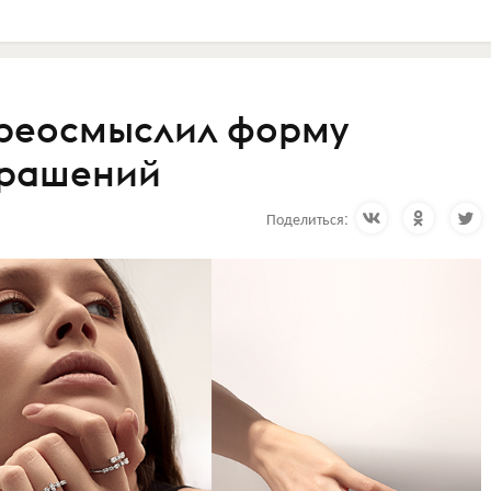
ереосмыслил форму
крашений
Поделиться: