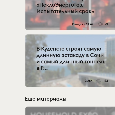
«ПеклоЭнергоГаз.
Испытательный срок»
Сегодня в 11:47
29
В Кудепсте строят самую
длинную эстакаду в Сочи
и самый длинный тоннель
в Р...
3 Авг
173
Еще материалы