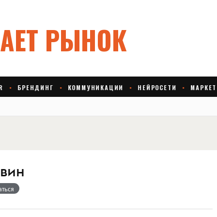
вин
аться