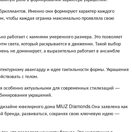
 бриллиантов. Именно они формируют характер каждого
м, чтобы каждая огранка максимально проявляла свою
 работает с камнями умеренного размера. Это позволяет
итм света, который раскрывается в движении. Такой выбор
мень не доминирует, а выразительно работает в ансамбле
итектурному авангарду и идее тактильности формы. Украшения
йствовать с телом.
лия особенно актуальными для современных стилизаций —
мбинирования украшений.
в дизайне ювелирного дома MIUZ Diamonds.Она заявлена как
ий бренда, развиваться, сохраняя свою ключевую идею —
тех, кто разделяет ценности бренда. Это инвестиция в