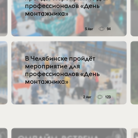
профессионалов «День
монтажника»
5 Авг
94
В Челябинске пройдёт
мероприятие для
профессионалов «День
монтажника»
2 Авг
123