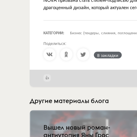
драгоценный дизайн, который актуален сего
КАТЕГОРИИ:
Бизнес (тендеры, слияния, поглощени
Поделиться:
В закладки
Другие материалы блога
Вышел новый роман-
антиутопия Яны Грос