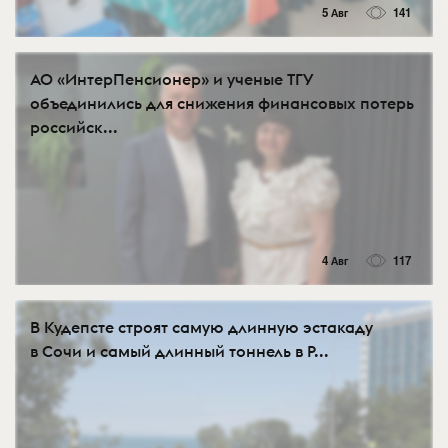
5 Авг
141
АО «ИнтерПенсионер» и ученые ТГУ
объединились для снижения финансовых потерь
российск...
4 Авг
117
В Кудепсте строят самую длинную эстакаду
в Сочи и самый длинный тоннель в Р...