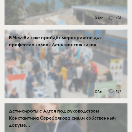
3 Авг
198
В Челябинске пройдёт мероприятие для
профессионалов «День монтажника»
2 Авг
137
Дети-сироты с Алтая под руководством
Константина Серебрякова сняли собственный
докуме...