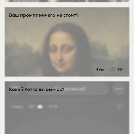
Ваш промпт ничего не стоит?
4 Авг
291
Какой Ротко вы сейчас?