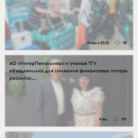
Вчера в 22:22
59
АО «ИнтерПенсионер» и ученые ТГУ
объединились для снижения финансовых потерь
российск...
4 Авг
101