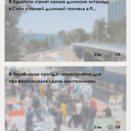
В Кудепсте строят самую длинную эстакаду
в Сочи и самый длинный тоннель в Р...
3 Авг
170
В Челябинске пройдёт мероприятие для
профессионалов «День монтажника»
2 Авг
119