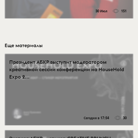
30 Июл
151
Еще материалы
Президент АБКР выступит модератором
креативной сессии конференции на HouseHold
Expo 2...
Сегодня в 17:54
30