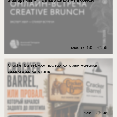
Эксперт АБКР — спикер CREATIVE BRUNCH
Сегодня в 13:50
61
Cracker Barrel, или провал который начался
задолго до логотипа
4 Авг
264