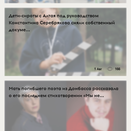
Дети-сироты с Алтая под руководством
Константина Серебрякова сняли собственный
докуме...
1 Авг
166
Мать погибшего поэта из Донбасса рассказала
о его последнем стихотворении «Мы не...