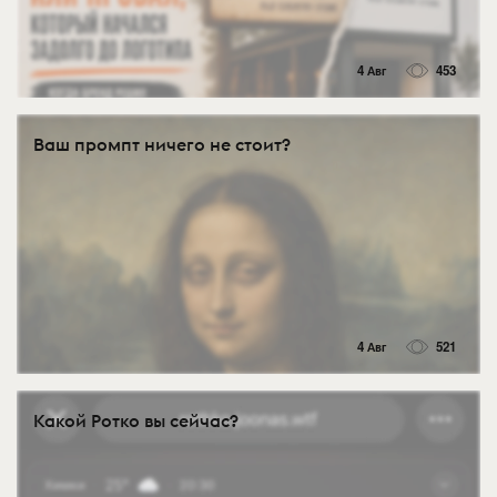
4 Авг
453
Ваш промпт ничего не стоит?
4 Авг
521
Какой Ротко вы сейчас?