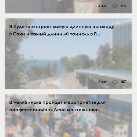
4 Авг
113
В Кудепсте строят самую длинную эстакаду
в Сочи и самый длинный тоннель в Р...
3 Авг
187
В Челябинске пройдёт мероприятие для
профессионалов «День монтажника»