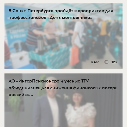
В Санкт-Петербурге пройдёт мероприятие для
профессионалов «День монтажника»
5 Авг
128
АО «ИнтерПенсионер» и ученые ТГУ
объединились для снижения финансовых потерь
российск...