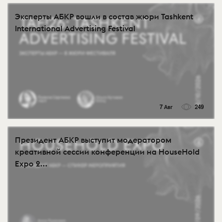
Эксперты АБКР вошли в состав жюри Tashkent
International Advertising Festival
7 Авг
249
Президент АБКР выступит модератором
креативной сессии конференции на HouseHold
Expo 2...