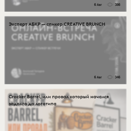
6 Авг
386
Эксперт АБКР — спикер CREATIVE BRUNCH
6 Авг
346
Cracker Barrel, или провал который начался
задолго до логотипа