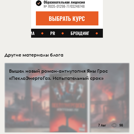
Другие материалы блога
Вышел новый роман-антиутопия Яны Грос
«ПеклоЭнергоГаз. Испытательный срок»
7 Авг
98