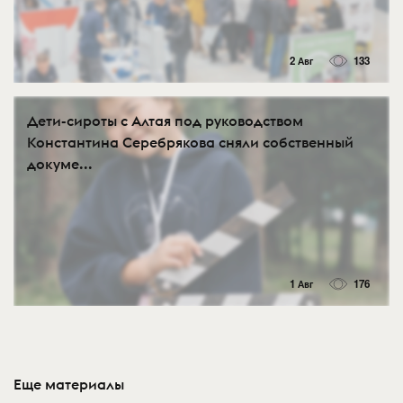
2 Авг
133
Дети-сироты с Алтая под руководством
Константина Серебрякова сняли собственный
докуме...
1 Авг
176
Еще материалы