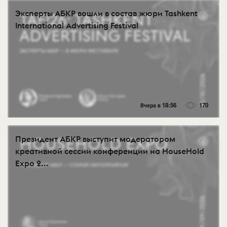
Эксперты АБКР вошли в состав жюри Tashkent
International Advertising Festival
Вчера в 18:56
170
Президент АБКР выступит модератором
креативной сессии конференции на HouseHold
Expo 2...