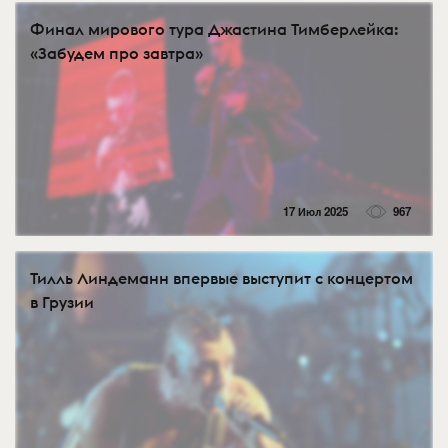
Финал мирового тура Джастина Тимберлейка:
«Забудем про завтра»
17 Июл 2025
967
Тилль Линдеманн впервые выступит с концертом
в Грузии