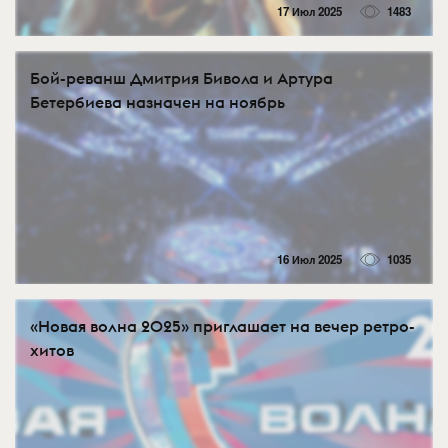
17 Июл 2025
1483
Бой-реванш Дмитрия Бивола и Артура
Бетербиева назначен на ноябрь
16 Июл 2025
1035
«Новая волна 2025» приглашает на вечер ретро-
хитов