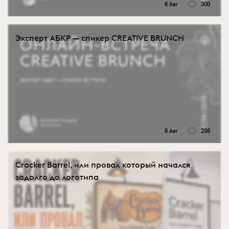
6 Авг
300
Эксперт АБКР — спикер CREATIVE BRUNCH
6 Авг
286
Cracker Barrel, или провал который начался
задолго до логотипа