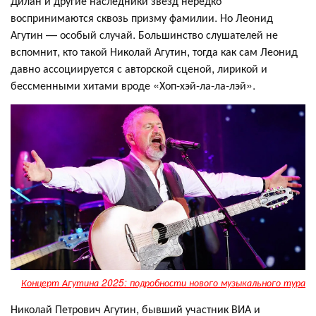
Дилан и другие наследники звёзд нередко
воспринимаются сквозь призму фамилии. Но Леонид
Агутин — особый случай. Большинство слушателей не
вспомнит, кто такой Николай Агутин, тогда как сам Леонид
давно ассоциируется с авторской сценой, лирикой и
бессменными хитами вроде «Хоп-хэй-ла-ла-лэй».
Концерт Агутина 2025: подробности нового музыкального тура
Николай Петрович Агутин, бывший участник ВИА и