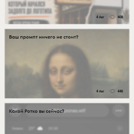
4 Авг
408
Ваш промпт ничего не стоит?
4 Авг
446
Какой Ротко вы сейчас?